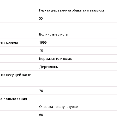
Глухая деревянная обшитая металлом
55
Волнистые листы
нта кровли
1999
40
Керамзит или шлак
Деревянные
нта несущей части
—
70
о пользования
Окраска по штукатурке
60